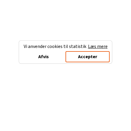
Vi anvender cookies til statistik
Læs mere
Afvis
Accepter
Charterferien.dk
Populære destinationer
Ferie til