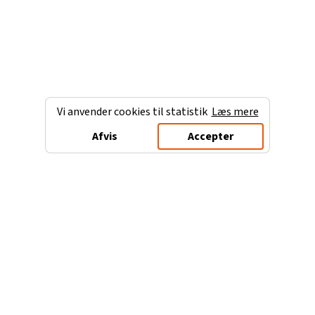
Vi anvender cookies til statistik
Læs mere
Afvis
Accepter
Charterferien.dk
Populære destinationer
Ferie til