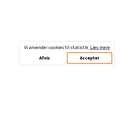
Vi anvender cookies til statistik
Læs mere
Afvis
Accepter
Charterferien.dk
Populære destinationer
Ferie til