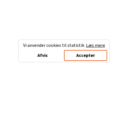
Vi anvender cookies til statistik
Læs mere
Afvis
Accepter
Charterferien.dk
Populære destinationer
Ferie til