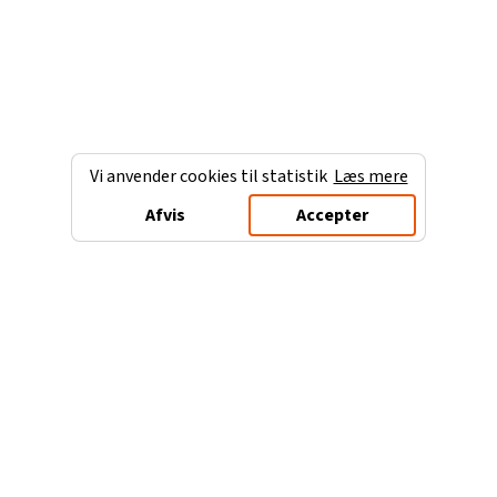
Vi anvender cookies til statistik
Læs mere
Afvis
Accepter
Charterferien.dk
Populære destinationer
Ferie til