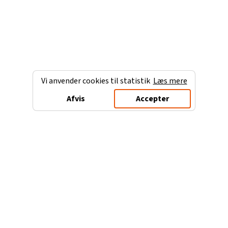
Vi anvender cookies til statistik
Læs mere
Afvis
Accepter
Charterferien.dk
Populære destinationer
Ferie til