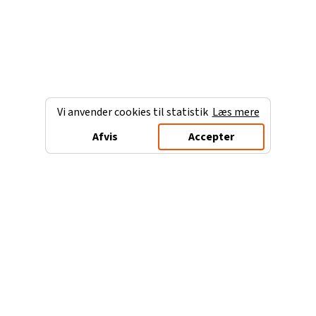
Vi anvender cookies til statistik
Læs mere
Afvis
Accepter
Charterferien.dk
Populære destinationer
Ferie til