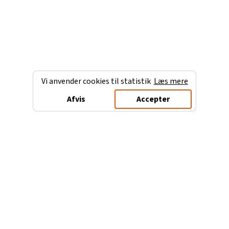
Vi anvender cookies til statistik
Læs mere
Afvis
Accepter
Charterferien.dk
Populære destinationer
Ferie til