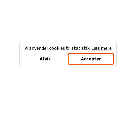
Vi anvender cookies til statistik
Læs mere
Afvis
Accepter
Charterferien.dk
Populære destinationer
Ferie til