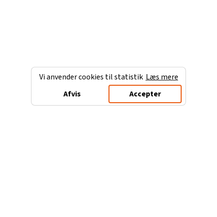
Vi anvender cookies til statistik
Læs mere
Afvis
Accepter
Charterferien.dk
Populære destinationer
Ferie til