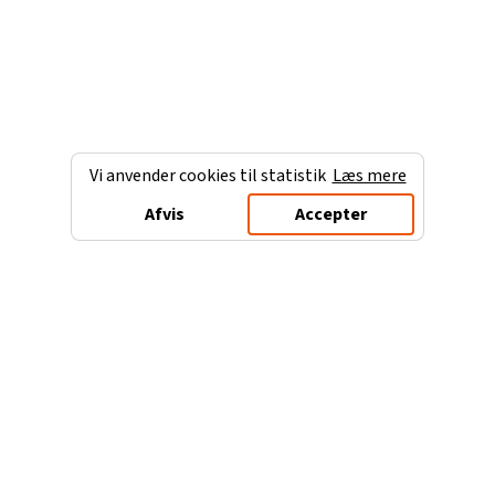
Vi anvender cookies til statistik
Læs mere
Afvis
Accepter
Charterferien.dk
Populære destinationer
Ferie til