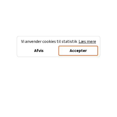
Vi anvender cookies til statistik
Læs mere
Afvis
Accepter
Charterferien.dk
Populære destinationer
Ferie til