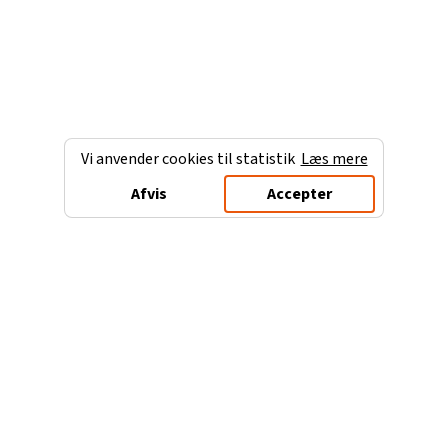
Vi anvender cookies til statistik
Læs mere
Afvis
Accepter
Charterferien.dk
Populære destinationer
Ferie til