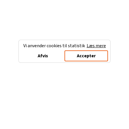
Vi anvender cookies til statistik
Læs mere
Afvis
Accepter
Charterferien.dk
Populære destinationer
Ferie til