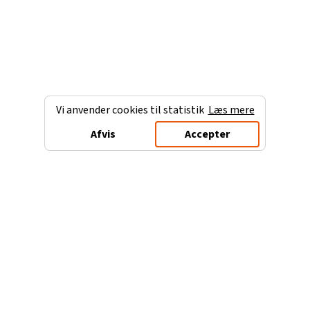
Vi anvender cookies til statistik
Læs mere
Afvis
Accepter
Charterferien.dk
Populære destinationer
Ferie til