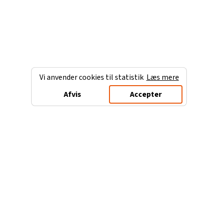
Vi anvender cookies til statistik
Læs mere
Afvis
Accepter
Charterferien.dk
Populære destinationer
Ferie til