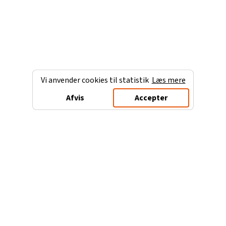
Vi anvender cookies til statistik
Læs mere
Afvis
Accepter
Charterferien.dk
Populære destinationer
Ferie til