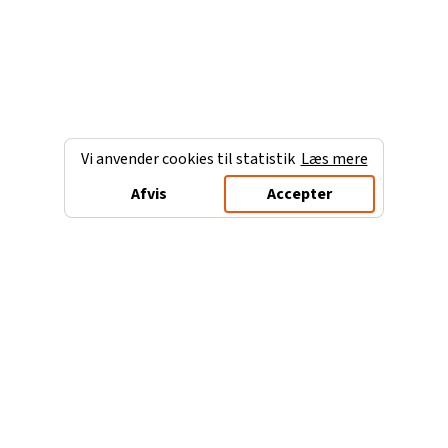
Vi anvender cookies til statistik
Læs mere
Afvis
Accepter
Charterferien.dk
Populære destinationer
Ferie til