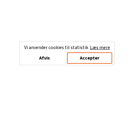
Vi anvender cookies til statistik
Læs mere
Afvis
Accepter
Charterferien.dk
Populære destinationer
Ferie til