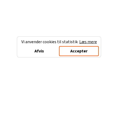
Vi anvender cookies til statistik
Læs mere
Afvis
Accepter
Charterferien.dk
Populære destinationer
Ferie til