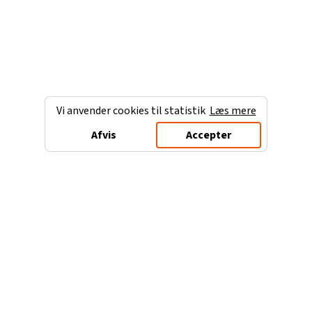
Vi anvender cookies til statistik
Læs mere
Afvis
Accepter
Charterferien.dk
Populære destinationer
Ferie til