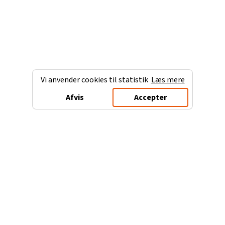
Vi anvender cookies til statistik
Læs mere
Afvis
Accepter
Charterferien.dk
Populære destinationer
Ferie til