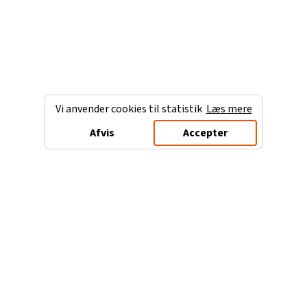
Vi anvender cookies til statistik
Læs mere
Afvis
Accepter
Charterferien.dk
Populære destinationer
Ferie til