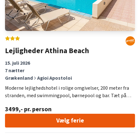
Lejligheder Athina Beach
15. juli 2026
7
nætter
Grækenland
Agioi Apostoloi
Moderne lejlighedshotel i rolige omgivelser, 200 meter fra
stranden, med swimmingpool, børnepool og bar. Tæt på
Chania og lokale forlystelser.
3499
,- pr. person
Vælg ferie