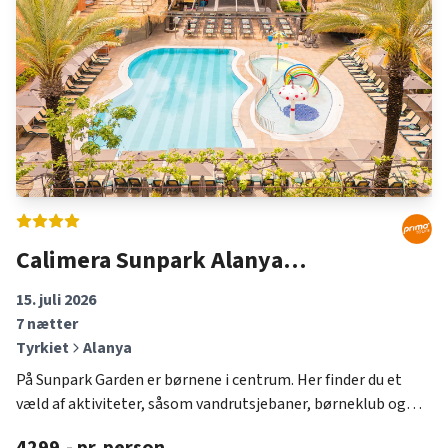
Side – Kemer – Lara (Antalya Lufthavn) et fantastisk rejsemål
med noget for enhver smag. Bestil din ferie hos Detur og
kom afsted til Alanya – Side – Kemer – Lara (Antalya
Lufthavn).
Calimera Sunpark Alanya
m/morgenmad
15. juli 2026
7
nætter
Tyrkiet
Alanya
På Sunpark Garden er børnene i centrum. Her finder du et
væld af aktiviteter, såsom vandrutsjebaner, børneklub og
underholdning. Der er solterrasse med swimmingpool,