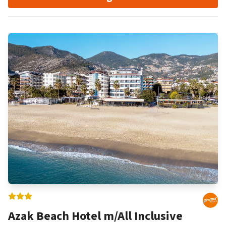
Seafalios har få faciliteter, men byder på en skøn
tagterrasse, der har åben i forbindelse med morgenmaden,
og hvor der om aftenen er mulighed for at beundre den
smukke solnedgang.
Azak Beach Hotel m/All Inclusive