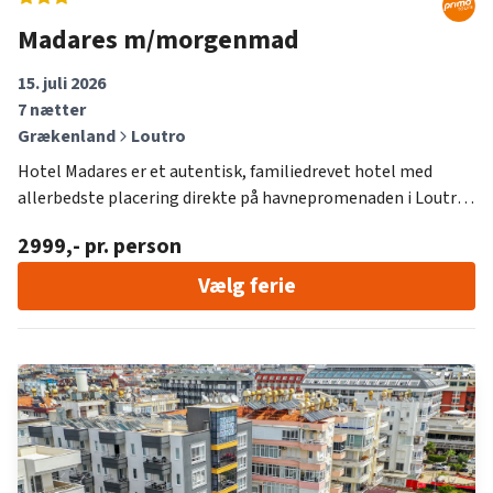
Madares m/morgenmad
15. juli 2026
7
nætter
Grækenland
Loutro
Hotel Madares er et autentisk, familiedrevet hotel med
allerbedste placering direkte på havnepromenaden i Loutro.
Hotellet drives af værtsparret, Angeliki og Giorgos, som er
2999
,- pr. person
anden generation på hotellet, og de glæder sig til at tage
imod dig med ægte, græsk gæstfrihed.
Vælg ferie