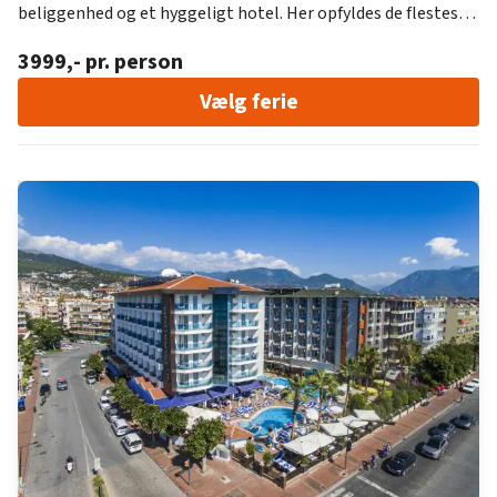
beliggenhed og et hyggeligt hotel. Her opfyldes de flestes
behov for en ægte charterferie.
3999
,- pr. person
Vælg ferie