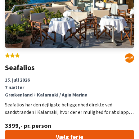
Detur og kom afsted til Alanya – Side – Kemer – Lara (Antalya
Lufthavn).
Seafalios
15. juli 2026
7
nætter
Grækenland
Kalamaki / Agia Marina
Seafalios har den dejligste beliggenhed direkte ved
sandstranden i Kalamaki, hvor der er mulighed for at slappe
af og tage sig en dukkert i det skønne Middelhav. Hotellet er
3399
,- pr. person
for gæsten, der sætter pris på den tætte beliggenhed ved
havet, på et mindre hotel og samtidig bo i pæne lejligheder.
Vælg ferie