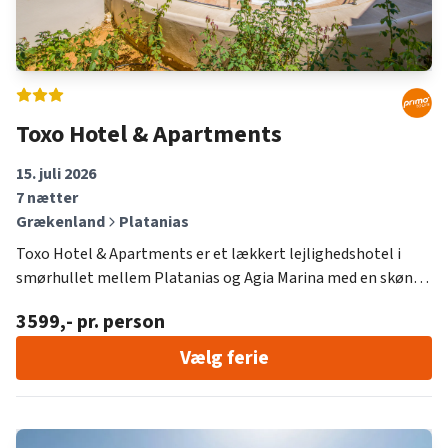
Toxo Hotel & Apartments
15. juli 2026
7
nætter
Grækenland
Platanias
Toxo Hotel & Apartments er et lækkert lejlighedshotel i
smørhullet mellem Platanias og Agia Marina med en skøn
placering tæt på vandet og med citron- og appelsinmarker
3599
,- pr. person
som baghave.
Vælg ferie