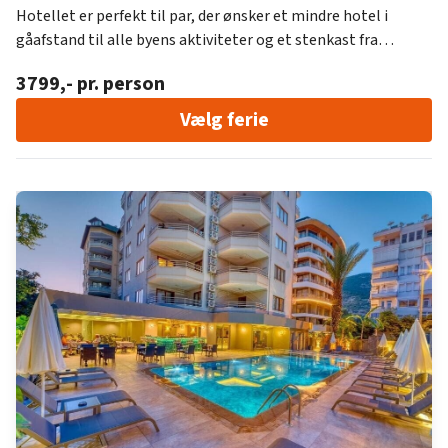
Hotellet er perfekt til par, der ønsker et mindre hotel i
gåafstand til alle byens aktiviteter og et stenkast fra
stranden og det smukke hav. Savk Hotel ligger direkte ved
3799
,- pr. person
den attraktive Kleopatra Strand og har et skønt poolområde
med poolbar samt en dejlig spa afdelingen, hvor du blandt
Vælg ferie
andet kan opleve tyrkisk bad.