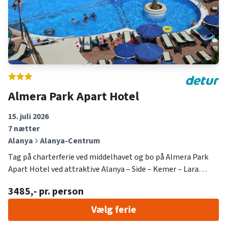
Almera Park Apart Hotel
15. juli 2026
7
nætter
Alanya
Alanya-Centrum
Tag på charterferie ved middelhavet og bo på Almera Park
Apart Hotel ved attraktive Alanya – Side – Kemer – Lara
(Antalya Lufthavn). Hotellet er beliggende i Alanya-Centrum
3485
,- pr. person
og byder på en ideel base for din ferie i solen. Med 7
overnatninger får du rigtig god tid til at nyde det varme vejr,
Vælg ferie
de smukke omgivelser og det lokale liv. Du har fuld frihed til