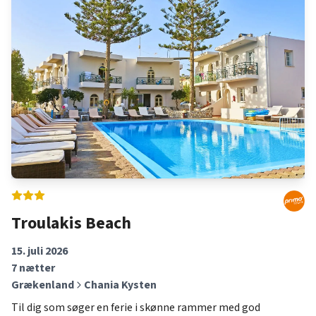
Uanset om du foretrækker at ligge ved poolen, udforske de
lokale seværdigheder eller tage på udflugt i området, er
Alanya – Side – Kemer – Lara (Antalya Lufthavn) et fantastisk
rejsemål med noget for enhver smag. Bestil din ferie hos
Detur og kom afsted til Alanya – Side – Kemer – Lara (Antalya
Lufthavn).
Troulakis Beach
15. juli 2026
7
nætter
Grækenland
Chania Kysten
Til dig som søger en ferie i skønne rammer med god