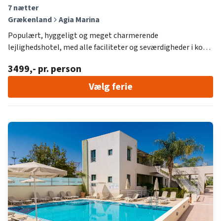
7
nætter
Grækenland
Agia Marina
Populært, hyggeligt og meget charmerende
lejlighedshotel, med alle faciliteter og seværdigheder i kort
gåafstand fra komplekset. Den dejlige solterrasse er det
3499
,- pr. person
naturlige mødested for gæsterne. Der findes en indbydende
swimmingpool, og en separat børnepool
Vælg ferie