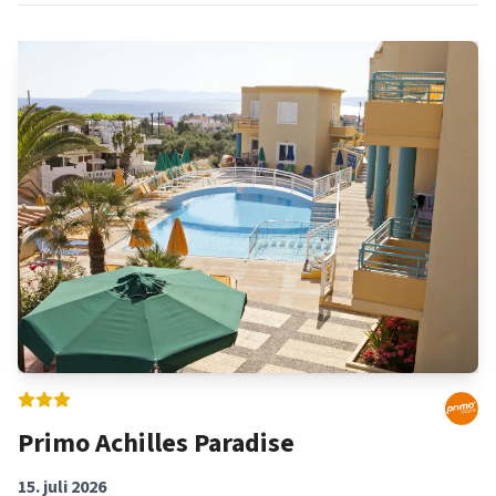
selv at vælge, hvor og hvornår du spiser – og til at opdage de
lokale restauranter og caféer. En charterferie er den perfekte
måde at slappe af og komme væk fra hverdagens travlhed –
alt er arrangeret for dig, så du bare kan fokusere på at koble
af. Uanset om du foretrækker at ligge ved poolen, udforske
de lokale seværdigheder eller tage på udflugt i området, er
Alanya – Side – Kemer – Lara (Antalya Lufthavn) et fantastisk
rejsemål med noget for enhver smag. Bestil din ferie hos
Detur og kom afsted til Alanya – Side – Kemer – Lara (Antalya
Lufthavn).
Primo Achilles Paradise
15. juli 2026