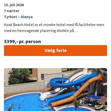
15. juli 2026
7
nætter
Tyrkiet
Alanya
Azak Beach Hotel er et mindre hotel med få faciliteter men
med en fremragende placering direkte på
Kleopatrastranden i Alanya. Det perfekte valg for dig, som
3399
,- pr. person
ønsker 5-stjernet beliggenhed og kan leve med 3-stjernet
hotelstandard. Hotellet kan benyttes af alle i højsæsonen i
Vælg ferie
uge 27-31 samt uge 42, men derudover er det et voksenhotel
for 16+.