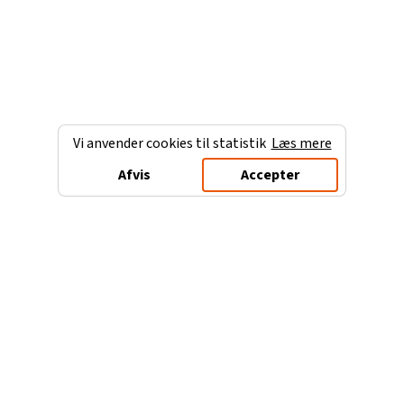
Vi anvender cookies til statistik
Læs mere
Afvis
Accepter
Charterferien.dk
Populære destinationer
Ferie til