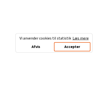
Vi anvender cookies til statistik
Læs mere
Afvis
Accepter
Charterferien.dk
Populære destinationer
Ferie til