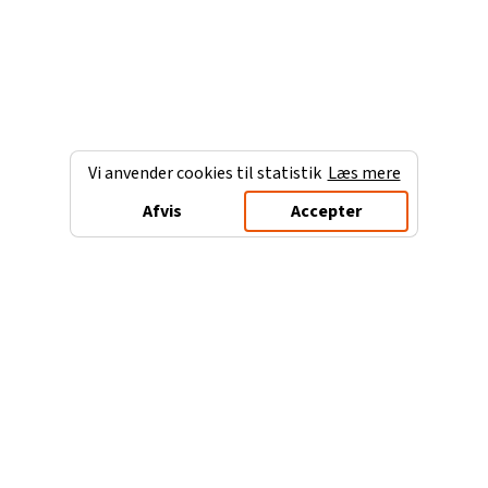
Vi anvender cookies til statistik
Læs mere
Afvis
Accepter
Charterferien.dk
Populære destinationer
Ferie til