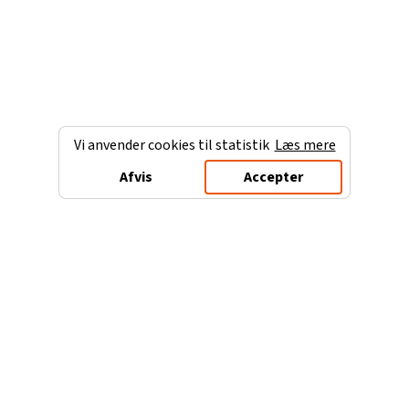
Vi anvender cookies til statistik
Læs mere
Afvis
Accepter
Charterferien.dk
Populære destinationer
Ferie til