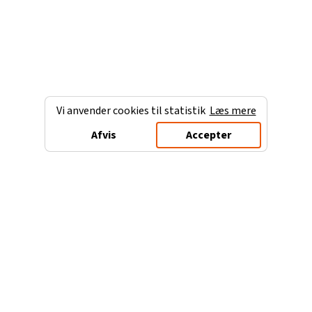
Vi anvender cookies til statistik
Læs mere
Afvis
Accepter
Charterferien.dk
Populære destinationer
Ferie til