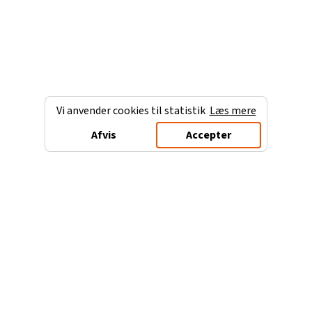
Vi anvender cookies til statistik
Læs mere
Afvis
Accepter
Charterferien.dk
Populære destinationer
Ferie til