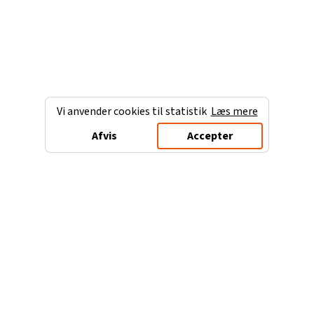
Vi anvender cookies til statistik
Læs mere
Afvis
Accepter
Charterferien.dk
Populære destinationer
Ferie til