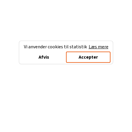
Vi anvender cookies til statistik
Læs mere
Afvis
Accepter
Charterferien.dk
Populære destinationer
Ferie til