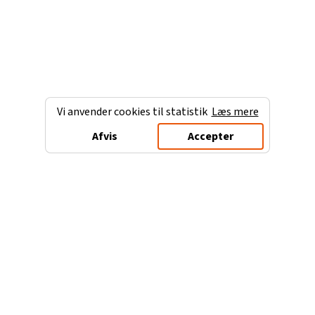
Vi anvender cookies til statistik
Læs mere
Afvis
Accepter
Charterferien.dk
Populære destinationer
Ferie til