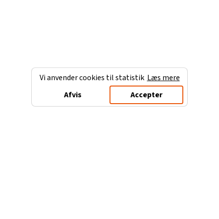
Vi anvender cookies til statistik
Læs mere
Afvis
Accepter
Charterferien.dk
Populære destinationer
Ferie til