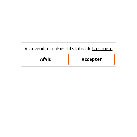
Vi anvender cookies til statistik
Læs mere
Afvis
Accepter
Charterferien.dk
Populære destinationer
Ferie til