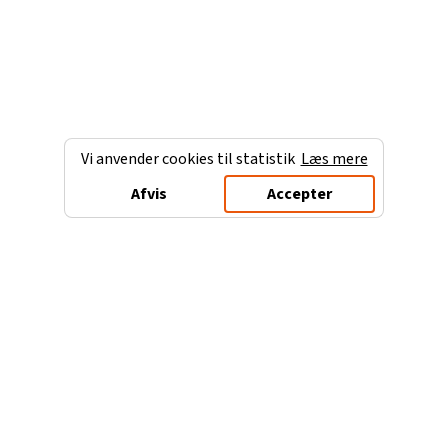
Vi anvender cookies til statistik
Læs mere
Afvis
Accepter
Charterferien.dk
Populære destinationer
Ferie til