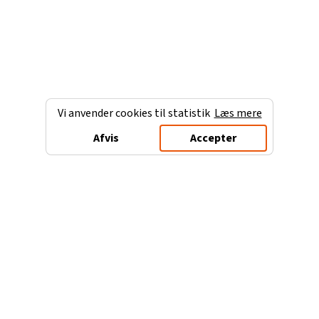
Vi anvender cookies til statistik
Læs mere
Afvis
Accepter
Charterferien.dk
Populære destinationer
Ferie til