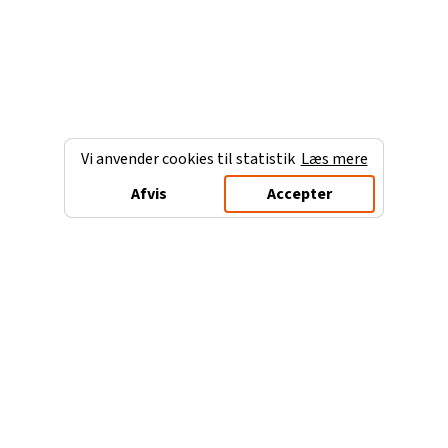
Vi anvender cookies til statistik
Læs mere
Afvis
Accepter
Charterferien.dk
Populære destinationer
Ferie til