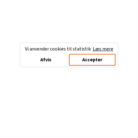
Vi anvender cookies til statistik
Læs mere
Afvis
Accepter
Charterferien.dk
Populære destinationer
Ferie til