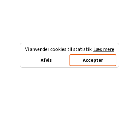
Vi anvender cookies til statistik
Læs mere
Afvis
Accepter
Charterferien.dk
Populære destinationer
Ferie til