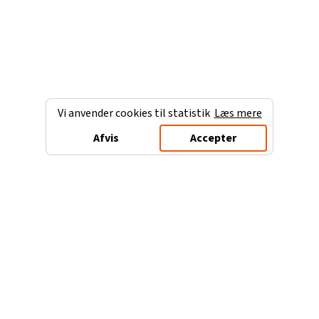
Vi anvender cookies til statistik
Læs mere
Afvis
Accepter
Charterferien.dk
Populære destinationer
Ferie til