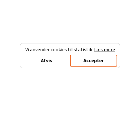
Vi anvender cookies til statistik
Læs mere
Afvis
Accepter
Charterferien.dk
Populære destinationer
Ferie til