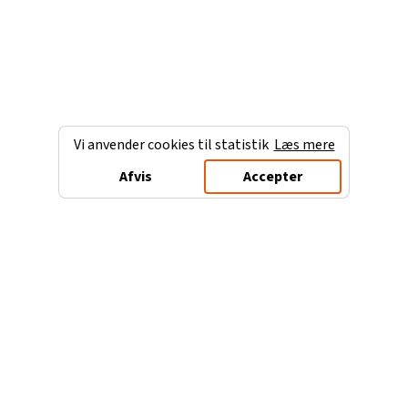
Vi anvender cookies til statistik
Læs mere
Afvis
Accepter
Charterferien.dk
Populære destinationer
Ferie til