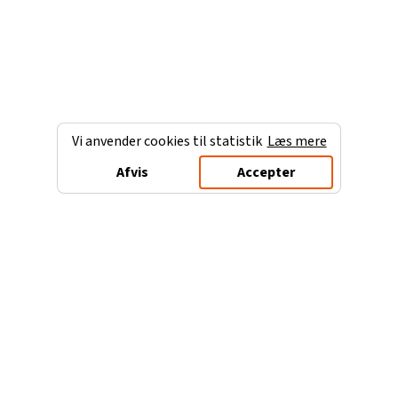
Vi anvender cookies til statistik
Læs mere
Afvis
Accepter
Charterferien.dk
Populære destinationer
Ferie til