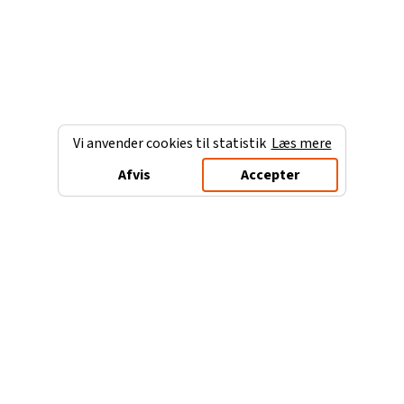
Vi anvender cookies til statistik
Læs mere
Afvis
Accepter
Charterferien.dk
Populære destinationer
Ferie til