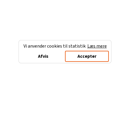
Vi anvender cookies til statistik
Læs mere
Afvis
Accepter
Charterferien.dk
Populære destinationer
Ferie til