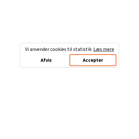
Vi anvender cookies til statistik
Læs mere
Afvis
Accepter
Charterferien.dk
Populære destinationer
Ferie til