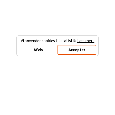
Vi anvender cookies til statistik
Læs mere
Afvis
Accepter
Charterferien.dk
Populære destinationer
Ferie til