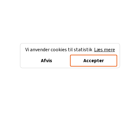
Vi anvender cookies til statistik
Læs mere
Afvis
Accepter
Charterferien.dk
Populære destinationer
Ferie til