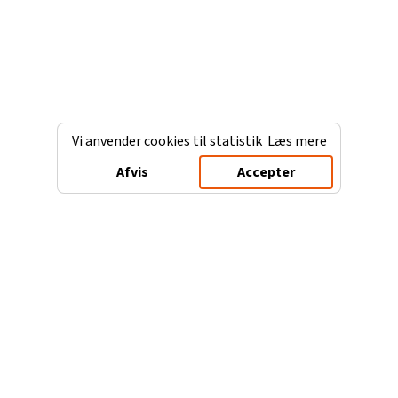
Vi anvender cookies til statistik
Læs mere
Afvis
Accepter
Charterferien.dk
Populære destinationer
Ferie til